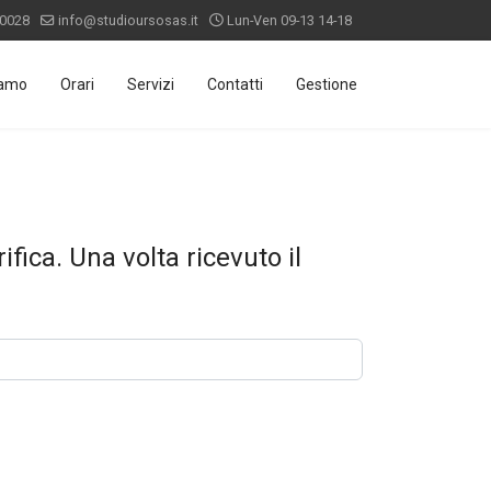
 0028
info@studioursosas.it
Lun-Ven 09-13 14-18
iamo
Orari
Servizi
Contatti
Gestione
ifica. Una volta ricevuto il