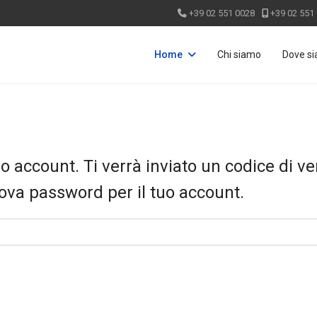
+39 02 551 0028
+39 02 551
Home
Chi siamo
Dove s
uo account. Ti verrà inviato un codice di ver
uova password per il tuo account.