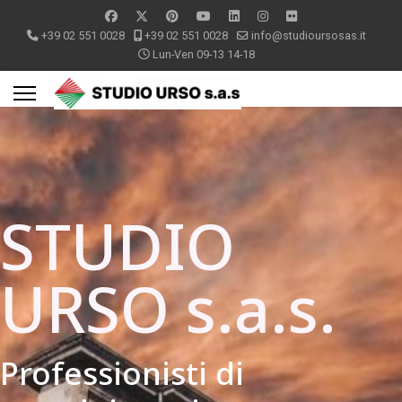
+39 02 551 0028
+39 02 551 0028
info@studioursosas.it
Lun-Ven 09-13 14-18
STUDIO
URSO s.a.s.
Professionisti di